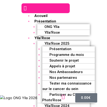
Accueil
Présentation
ONG Ylla
Ylla’Rose
Ylla’Rose
Ylla’Rose 2025
Présentation
Programme du mois
Soutenir le projet
Appels à projet
Nos Ambassadeurs
Nos partenaires
Tester ma connaissance
sur le cancer du sein
Participer au Challenge
0.00
€
Photo’Rose
Ylla’Rose 2024