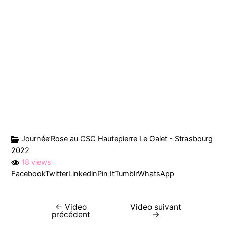
Journée’Rose au CSC Hautepierre Le Galet - Strasbourg
2022
18 views
Facebook
Twitter
Linkedin
Pin It
Tumblr
WhatsApp
←
Video
Video suivant
précédent
→