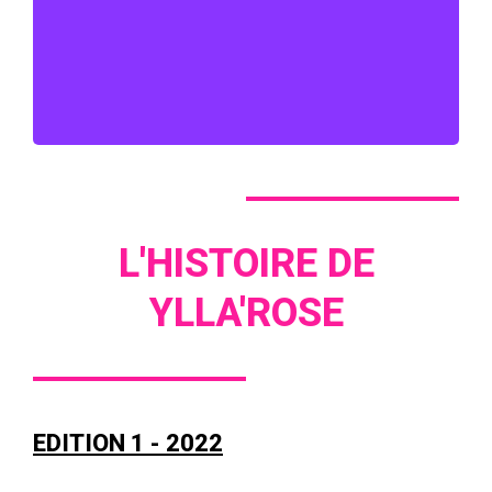
questions qui entourent le cancer du sein, touchant à la
fois les habitants de Strasbourg, la diaspora africaine et
les autres communautés, et promouvoir la solidarité.
L'HISTOIRE DE
YLLA'ROSE
EDITION 1 - 2022