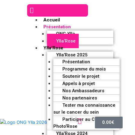
Accueil
Présentation
ONG Ylla
Ylla’Rose
Ylla’Rose
Ylla’Rose 2025
Présentation
Programme du mois
Soutenir le projet
Appels à projet
Nos Ambassadeurs
Nos partenaires
Tester ma connaissance
sur le cancer du sein
Participer au Challenge
0.00
€
Photo’Rose
Ylla’Rose 2024