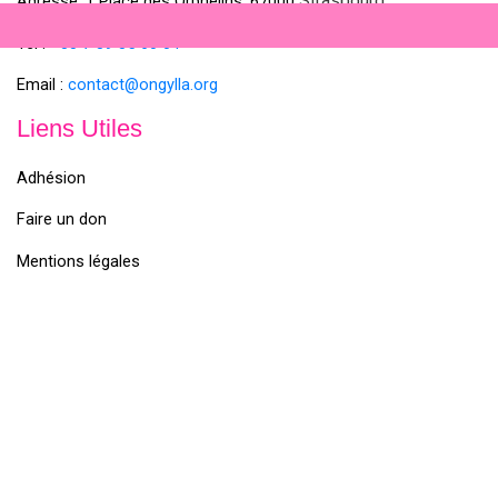
Strasbourg
Adresse :1 Place des Orphelins, 67000
Tel :
+33 7 89 35
60
04
Email :
contact@ongylla.org
Liens Utiles
Adhésion
Faire un don
Mentions légales