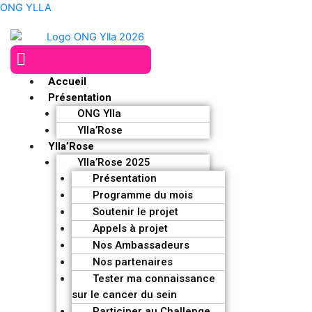
Aller
ONG YLLA
au
contenu
Menu
Accueil
Présentation
ONG Ylla
Ylla’Rose
Ylla’Rose
Ylla’Rose 2025
Présentation
Programme du mois
Soutenir le projet
Appels à projet
Nos Ambassadeurs
Nos partenaires
Tester ma connaissance
sur le cancer du sein
Participer au Challenge