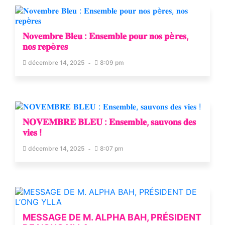
𝐍𝐨𝐯𝐞𝐦𝐛𝐫𝐞 𝐁𝐥𝐞𝐮 : 𝐄𝐧𝐬𝐞𝐦𝐛𝐥𝐞 𝐩𝐨𝐮𝐫 𝐧𝐨𝐬 𝐩è𝐫𝐞𝐬,
𝐧𝐨𝐬 𝐫𝐞𝐩è𝐫𝐞𝐬
décembre 14, 2025
8:09 pm
𝐍𝐎𝐕𝐄𝐌𝐁𝐑𝐄 𝐁𝐋𝐄𝐔 : 𝐄𝐧𝐬𝐞𝐦𝐛𝐥𝐞, 𝐬𝐚𝐮𝐯𝐨𝐧𝐬 𝐝𝐞𝐬
𝐯𝐢𝐞𝐬 !
décembre 14, 2025
8:07 pm
MESSAGE DE M. ALPHA BAH, PRÉSIDENT