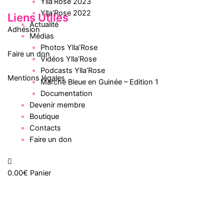
Ylla’Rose 2023
Ylla’Rose 2022
Liens Utiles
Actualité
Adhésion
Médias
Photos Ylla’Rose
Faire un don
Vidéos Ylla’Rose
Podcasts Ylla’Rose
Mentions légales
Marche Bleue en Guinée – Edition 1
Documentation
Devenir membre
Boutique
Contacts
Faire un don
0.00
€
Panier