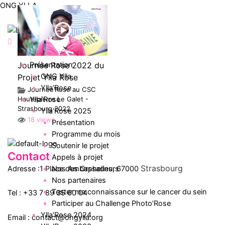
Aller
ONG YLLA
au
contenu
Menu
Accueil
Présentation
Journée Rose 2022 du
ONG Ylla
Projet Ylla Rose
Ylla’Rose
Journée’Rose au CSC
Ylla’Rose
Hautepierre Le Galet -
Strasbourg 2022
Ylla’Rose 2025
18 views
Présentation
Programme du mois
Soutenir le projet
Contact
Appels à projet
Strasbourg
Nos Ambassadeurs
Adresse :1 Place des Orphelins, 67000
Nos partenaires
Tester ma connaissance sur le cancer du sein
Tel :
+33 7 89 35
60
04
Participer au Challenge Photo’Rose
Ylla’Rose 2024
Email :
contact@ongylla.org