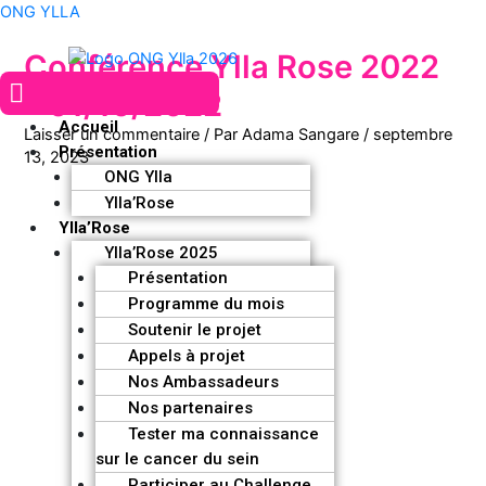
Aller
ONG YLLA
au
Conférence Ylla Rose 2022
contenu
Menu
– 01/10/2022
Accueil
Laisser un commentaire
/ Par
Adama Sangare
/
septembre
Présentation
13, 2023
ONG Ylla
Ylla’Rose
Ylla’Rose
Ylla’Rose 2025
Présentation
Programme du mois
Soutenir le projet
Appels à projet
Nos Ambassadeurs
Nos partenaires
Tester ma connaissance
sur le cancer du sein
Participer au Challenge