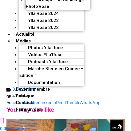
Photo’Rose
Ylla’Rose 2024
Ylla’Rose 2023
Ylla’Rose 2022
Actualité
Médias
Photos Ylla’Rose
Vidéos Ylla’Rose
Podcasts Ylla’Rose
Marche Bleue en Guinée –
Edition 1
Documentation
3. Podcasts
Devenir membre
42 views
Boutique
Facebook
Twitter
Linkedin
Pin It
Tumblr
WhatsApp
Contacts
You may also like
Faire un don
0.00
€
Panier