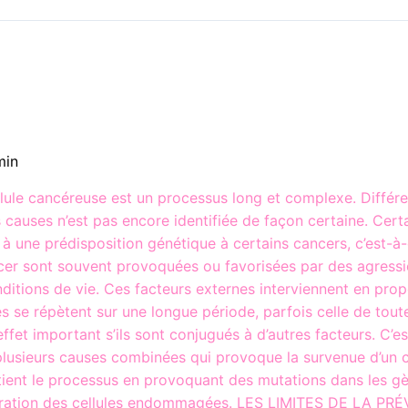
min
llule cancéreuse est un processus long et complexe. Différ
causes n’est pas encore identifiée de façon certaine. Cert
à une prédisposition génétique à certains cancers, c’est-à-d
er sont souvent provoquées ou favorisées par des agressi
nditions de vie. Ces facteurs externes interviennent en pro
es se répètent sur une longue période, parfois celle de tout
effet important s’ils sont conjugués à d’autres facteurs. C’e
e plusieurs causes combinées qui provoque la survenue d’un c
itient le processus en provoquant des mutations dans les gèn
ifération des cellules endommagées. LES LIMITES DE LA 