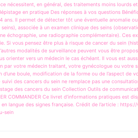
oce nécessitent, en général, des traitements moins lourds e
 dépistage en pratique Des réponses à vos questions Bénéfic
74 ans. Il permet de détecter tôt une éventuelle anomalie ou
ins), associée à un examen clinique des seins (observatio
ne échographie, une radiographie complémentaire). Ces e
e. Si vous pensez être plus à risque de cancer du sein (hist
d’autres modalités de surveillance peuvent vous être propos
 orienter vers un médecin le cas échéant. Il vous est aus
an par votre médecin traitant, votre gynécologue ou votre 
ion d’une boule, modification de la forme ou de l’aspect de 
e suivi des cancers du sein ne remplace pas une consultati
épistage des cancers du sein Collection Outils de communica
COMMANDER Ce livret d’informations pratiques est disponi
t en langue des signes française. Crédit de l’article : http
u-sein