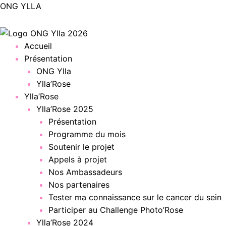
Aller
ONG YLLA
au
contenu
Menu
Accueil
Présentation
ONG Ylla
Ylla’Rose
Ylla’Rose
Ylla’Rose 2025
Présentation
Programme du mois
Soutenir le projet
Appels à projet
Nos Ambassadeurs
Nos partenaires
Tester ma connaissance sur le cancer du sein
Participer au Challenge Photo’Rose
Ylla’Rose 2024