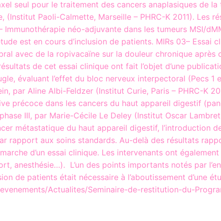
axel seul pour le traitement des cancers anaplasiques de la
re, (Institut Paoli-Calmette, Marseille – PHRC-K 2011). Les r
 Immunothérapie néo-adjuvante dans les tumeurs MSI/dMMR,
ude est en cours d’inclusion de patients. MIRs 03– Essai cl
bral avec de la ropivacaïne sur la douleur chronique après c
résultats de cet essai clinique ont fait l’objet d’une publi
gle, évaluant l’effet du bloc nerveux interpectoral (Pecs 1 
in, par Aline Albi-Feldzer (Institut Curie, Paris – PHRC-K 2
tive précoce dans les cancers du haut appareil digestif (pan
hase III, par Marie-Cécile Le Deley (Institut Oscar Lambret
r métastatique du haut appareil digestif, l’introduction de 
par rapport aux soins standards. Au-delà des résultats rap
marche d’un essai clinique. Les intervenants ont également 
port, anesthésie…). L’un des points importants notés par l’
sion de patients était nécessaire à l’aboutissement d’une ét
-et-evenements/Actualites/Seminaire-de-restitution-du-Prog