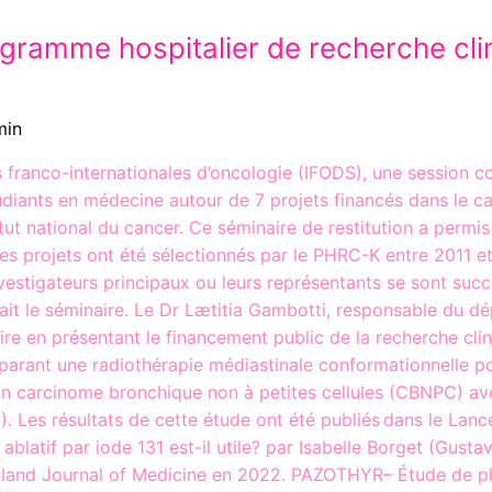
rogramme hospitalier de recherche cl
min
s franco-internationales d’oncologie (IFODS), une session 
tudiants en médecine autour de 7 projets financés dans le 
itut national du cancer. Ce séminaire de restitution a permi
es projets ont été sélectionnés par le PHRC-K entre 2011 et
nvestigateurs principaux ou leurs représentants se sont succé
dait le séminaire. Le Dr Lætitia Gambotti, responsable du dé
aire en présentant le financement public de la recherche cli
parant une radiothérapie médiastinale conformationnelle po
un carcinome bronchique non à petites cellules (CBNPC) av
). Les résultats de cette étude ont été publiés dans le L
t ablatif par iode 131 est-il utile? par Isabelle Borget (Gust
ngland Journal of Medicine en 2022. PAZOTHYR– Étude de phas