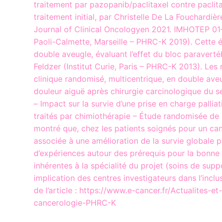
traitement par pazopanib/paclitaxel contre paclit
traitement initial, par Christelle De La Fouchardiè
Journal of Clinical Oncologyen 2021. IMHOTEP 01–
Paoli-Calmette, Marseille – PHRC-K 2019). Cette ét
double aveugle, évaluant l’effet du bloc paraverté
Feldzer (Institut Curie, Paris – PHRC-K 2013). Les 
clinique randomisé, multicentrique, en double aveu
douleur aiguë après chirurgie carcinologique du se
– Impact sur la survie d’une prise en charge pallia
traités par chimiothérapie – Étude randomisée de p
montré que, chez les patients soignés pour un cance
associée à une amélioration de la survie globale 
d’expériences autour des prérequis pour la bonne 
inhérentes à la spécialité du projet (soins de sup
implication des centres investigateurs dans l’inclu
de l’article : https://www.e-cancer.fr/Actualites
cancerologie-PHRC-K