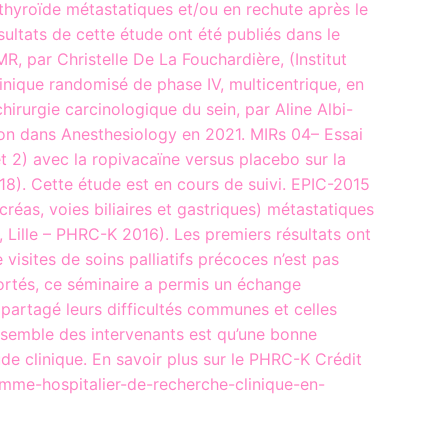
 thyroïde métastatiques et/ou en rechute après le
ésultats de cette étude ont été publiés dans le
 par Christelle De La Fouchardière, (Institut
inique randomisé de phase IV, multicentrique, en
hirurgie carcinologique du sein, par Aline Albi-
cation dans Anesthesiology en 2021. MIRs 04– Essai
et 2) avec la ropivacaïne versus placebo sur la
018). Cette étude est en cours de suivi. EPIC-2015
créas, voies biliaires et gastriques) métastatiques
, Lille – PHRC-K 2016). Les premiers résultats ont
visites de soins palliatifs précoces n’est pas
portés, ce séminaire a permis un échange
partagé leurs difficultés communes et celles
ensemble des intervenants est qu’une bonne
ude clinique. En savoir plus sur le PHRC-K Crédit
ramme-hospitalier-de-recherche-clinique-en-