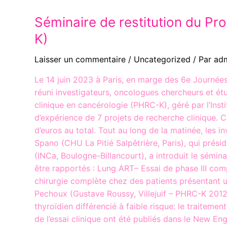
Séminaire de restitution du P
K)
Laisser un commentaire
/
Uncategorized
/ Par
ad
Le 14 juin 2023 à Paris, en marge des 6e Journée
réuni investigateurs, oncologues chercheurs et é
clinique en cancérologie (PHRC-K), géré par l’Inst
d’expérience de 7 projets de recherche clinique. C
d’euros au total. Tout au long de la matinée, les i
Spano (CHU La Pitié Salpêtrière, Paris), qui prési
(INCa, Boulogne-Billancourt), a introduit le sémin
être rapportés : Lung ART– Essai de phase III com
chirurgie complète chez des patients présentant 
Pechoux (Gustave Roussy, Villejuif – PHRC-K 2012
thyroïdien différencié à faible risque: le traitemen
de l’essai clinique ont été publiés dans le New E