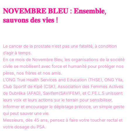
𝐍𝐎𝐕𝐄𝐌𝐁𝐑𝐄 𝐁𝐋𝐄𝐔 : 𝐄𝐧𝐬𝐞𝐦𝐛𝐥𝐞,
𝐬𝐚𝐮𝐯𝐨𝐧𝐬 𝐝𝐞𝐬 𝐯𝐢𝐞𝐬 !
Le cancer de la prostate n’est pas une fatalité, à condition
d’agir à temps.
En ce mois de Novembre Bleu, les organisations de la société
civile se mobilisent avec force et humanité pour protéger nos
pères, nos frères et nos amis.
L’ONG True Health Services and Education (THSE), ONG Ylla,
Club Sportif de Kipé (CSK), Association des Femmes Actives
de Dubréka (AFAD), Savifem(SAVIFEM), et C.FE.L.S unissent
leurs voix et leurs actions sur le terrain pour sensibiliser,
informer et encourager le dépistage précoce, un simple geste
qui peut sauver une vie.
Messieurs, dès 45 ans, pensez à faire votre toucher rectal et
votre dosage du PSA.