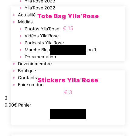
Ylla’Rose 2023
Ylla’Rose 2022
Actualité
Tote Bag Ylla’Rose
Médias
€ 15
Photos Ylla’Rose
Vidéos Ylla’Rose
Podcasts Ylla’Rose
Marche Bleue en Guinée – Edition 1
READ MORE
Documentation
Devenir membre
Boutique
Contacts
Stickers Ylla’Rose
Faire un don
€ 3
0.00
€
Panier
READ MORE