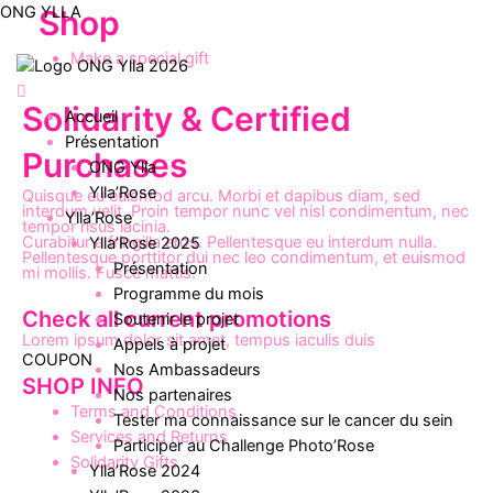
Aller
ONG YLLA
Shop
au
Make a special gift
contenu
Menu
Solidarity & Certified
Accueil
Présentation
Purchases
ONG Ylla
Ylla’Rose
Quisque eu euismod arcu. Morbi et dapibus diam, sed
interdum velit. Proin tempor nunc vel nisl condimentum, nec
Ylla’Rose
tempor risus lacinia.
Curabitur a fringilla eros. Pellentesque eu interdum nulla.
Ylla’Rose 2025
Pellentesque porttitor dui nec leo condimentum, et euismod
Présentation
mi mollis. Fusce mattis.
Programme du mois
Check all current promotions
Soutenir le projet
Lorem ipsum dolor sit amet, tempus iaculis duis
Appels à projet
COUPON
Nos Ambassadeurs
SHOP INFO
Nos partenaires
Terms and Conditions
Tester ma connaissance sur le cancer du sein
Services and Returns
Participer au Challenge Photo’Rose
Solidarity Gifts
Ylla’Rose 2024