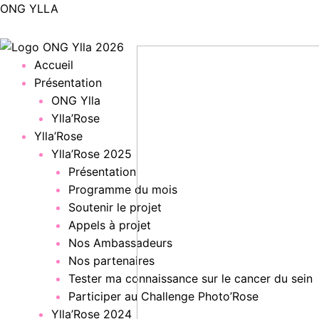
Aller
ONG YLLA
au
contenu
Menu
Accueil
Présentation
ONG Ylla
Ylla’Rose
Ylla’Rose
Ylla’Rose 2025
Présentation
Programme du mois
Soutenir le projet
Appels à projet
Nos Ambassadeurs
Nos partenaires
Tester ma connaissance sur le cancer du sein
Participer au Challenge Photo’Rose
Ylla’Rose 2024