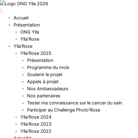
Aller
au
Menu
contenu
Accueil
Présentation
ONG Ylla
Ylla’Rose
Ylla’Rose
Ylla’Rose 2025
Présentation
Programme du mois
Soutenir le projet
Appels à projet
Nos Ambassadeurs
Nos partenaires
Tester ma connaissance sur le cancer du sein
Participer au Challenge Photo’Rose
Ylla’Rose 2024
Ylla’Rose 2023
Ylla’Rose 2022