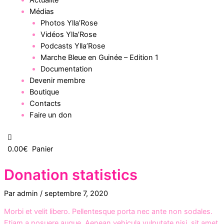
Actualité
Médias
Photos Ylla’Rose
Vidéos Ylla’Rose
Podcasts Ylla’Rose
Marche Bleue en Guinée – Edition 1
Documentation
Devenir membre
Boutique
Contacts
Faire un don
0.00
€
Panier
Donation statistics
Par
admin
/
septembre 7, 2020
Morbi et velit libero. Pellentesque porta nec ante non sodales.
Etiam a posuere augue. Aenean vehicula vulputate nisi, sit amet