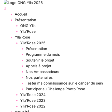
Aller
au
Menu
contenu
Accueil
Présentation
ONG Ylla
Ylla’Rose
Ylla’Rose
Ylla’Rose 2025
Présentation
Programme du mois
Soutenir le projet
Appels à projet
Nos Ambassadeurs
Nos partenaires
Tester ma connaissance sur le cancer du sein
Participer au Challenge Photo’Rose
Ylla’Rose 2024
Ylla’Rose 2023
Ylla’Rose 2022