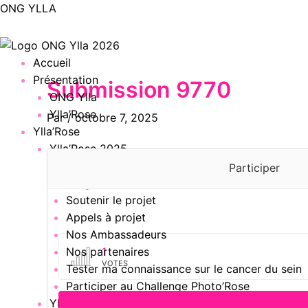
Aller
ONG YLLA
au
contenu
Menu
Accueil
Présentation
Submission 9770
ONG Ylla
Ylla’Rose
Par
/
octobre 7, 2025
Ylla’Rose
Ylla’Rose 2025
Présentation
Participer
Programme du mois
Soutenir le projet
Appels à projet
Nos Ambassadeurs
1
Nos partenaires
VOTES
Tester ma connaissance sur le cancer du sein
Participer au Challenge Photo’Rose
Ylla’Rose 2024