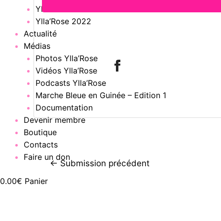
Ylla’Rose 2023
Ylla’Rose 2022
Actualité
Médias
Photos Ylla’Rose
Vidéos Ylla’Rose
Podcasts Ylla’Rose
Marche Bleue en Guinée – Edition 1
Documentation
Devenir membre
Boutique
Contacts
Faire un don
Navigation
←
Submission précédent
de
0.00
€
Panier
l’article