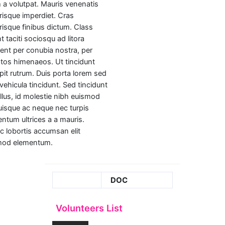
 a volutpat. Mauris venenatis
risque imperdiet. Cras
risque finibus dictum. Class
t taciti sociosqu ad litora
ent per conubia nostra, per
tos himenaeos. Ut tincidunt
pit rutrum. Duis porta lorem sed
 vehicula tincidunt. Sed tincidunt
tellus, id molestie nibh euismod
uisque ac neque nec turpis
ntum ultrices a a mauris.
 lobortis accumsan elit
mod elementum.
DOC
Volunteers List