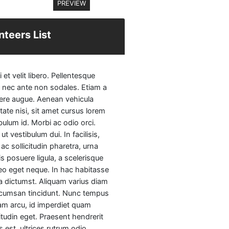
PREVIEW
nteers List
 et velit libero. Pellentesque
 nec ante non sodales. Etiam a
ere augue. Aenean vehicula
tate nisi, sit amet cursus lorem
bulum id. Morbi ac odio orci.
 ut vestibulum dui. In facilisis,
ac sollicitudin pharetra, urna
s posuere ligula, a scelerisque
leo eget neque. In hac habitasse
a dictumst. Aliquam varius diam
ccumsan tincidunt. Nunc tempus
am arcu, id imperdiet quam
citudin eget. Praesent hendrerit
 est, ultrices rutrum odio