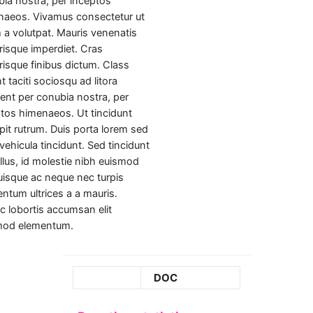
ia nostra, per inceptos
naeos. Vivamus consectetur ut
 a volutpat. Mauris venenatis
risque imperdiet. Cras
risque finibus dictum. Class
t taciti sociosqu ad litora
ent per conubia nostra, per
tos himenaeos. Ut tincidunt
pit rutrum. Duis porta lorem sed
 vehicula tincidunt. Sed tincidunt
tellus, id molestie nibh euismod
uisque ac neque nec turpis
ntum ultrices a a mauris.
 lobortis accumsan elit
mod elementum.
DOC