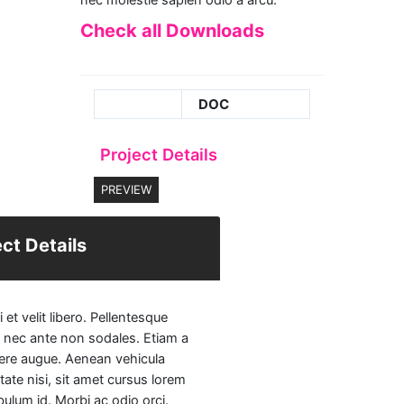
Check all Downloads
DOC
Project Details
PREVIEW
ect Details
 et velit libero. Pellentesque
 nec ante non sodales. Etiam a
ere augue. Aenean vehicula
tate nisi, sit amet cursus lorem
bulum id. Morbi ac odio orci.