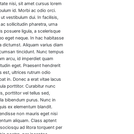
tate nisi, sit amet cursus lorem
bulum id. Morbi ac odio orci.
 ut vestibulum dui. In facilisis,
ac sollicitudin pharetra, urna
s posuere ligula, a scelerisque
leo eget neque. In hac habitasse
a dictumst. Aliquam varius diam
ccumsan tincidunt. Nunc tempus
am arcu, id imperdiet quam
citudin eget. Praesent hendrerit
 est, ultrices rutrum odio
pat in. Donec a erat vitae lacus
ula porttitor. Curabitur nunc
s, porttitor vel tellus sed,
illa bibendum purus. Nunc in
quis ex elementum blandit.
ndisse non mauris eget nisi
entum aliquam. Class aptent
i sociosqu ad litora torquent per