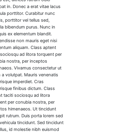
pat in. Donec a erat vitae lacus
ula porttitor. Curabitur nunc
s, porttitor vel tellus sed,
illa bibendum purus. Nunc in
quis ex elementum blandit.
ndisse non mauris eget nisi
entum aliquam. Class aptent
i sociosqu ad litora torquent per
ia nostra, per inceptos
naeos. Vivamus consectetur ut
 a volutpat. Mauris venenatis
risque imperdiet. Cras
risque finibus dictum. Class
t taciti sociosqu ad litora
ent per conubia nostra, per
tos himenaeos. Ut tincidunt
pit rutrum. Duis porta lorem sed
 vehicula tincidunt. Sed tincidunt
tellus, id molestie nibh euismod