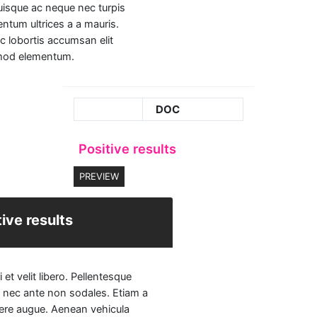
uisque ac neque nec turpis
ntum ultrices a a mauris.
 lobortis accumsan elit
mod elementum.
DOC
Positive results
PREVIEW
tive results
 et velit libero. Pellentesque
 nec ante non sodales. Etiam a
ere augue. Aenean vehicula