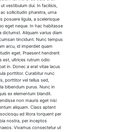
 ut vestibulum dui. In facilisis,
ac sollicitudin pharetra, urna
s posuere ligula, a scelerisque
leo eget neque. In hac habitasse
a dictumst. Aliquam varius diam
ccumsan tincidunt. Nunc tempus
am arcu, id imperdiet quam
citudin eget. Praesent hendrerit
 est, ultrices rutrum odio
pat in. Donec a erat vitae lacus
ula porttitor. Curabitur nunc
s, porttitor vel tellus sed,
illa bibendum purus. Nunc in
quis ex elementum blandit.
ndisse non mauris eget nisi
entum aliquam. Class aptent
i sociosqu ad litora torquent per
ia nostra, per inceptos
naeos. Vivamus consectetur ut