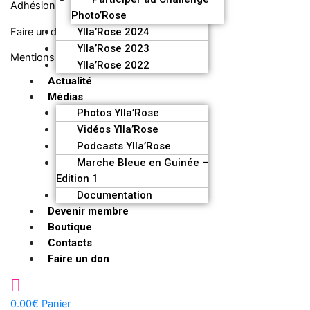
Adhésion
Photo’Rose
Ylla’Rose 2024
Faire un don
Ylla’Rose 2023
Mentions légales
Ylla’Rose 2022
Actualité
Médias
Photos Ylla’Rose
Vidéos Ylla’Rose
Podcasts Ylla’Rose
Marche Bleue en Guinée –
Edition 1
Documentation
Devenir membre
Boutique
Contacts
Faire un don
0.00
€
Panier