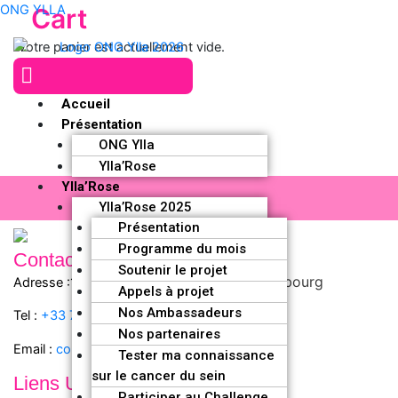
Aller
ONG YLLA
Cart
au
Votre panier est actuellement vide.
contenu
Menu
Accueil
Présentation
ONG Ylla
Ylla’Rose
Ylla’Rose
Ylla’Rose 2025
Présentation
Programme du mois
Contact
Soutenir le projet
Strasbourg
Adresse :1 Place des Orphelins, 67000
Appels à projet
Nos Ambassadeurs
Tel :
+33 7 89 35
60
04
Nos partenaires
Email :
contact@ongylla.org
Tester ma connaissance
sur le cancer du sein
Liens Utiles
Participer au Challenge