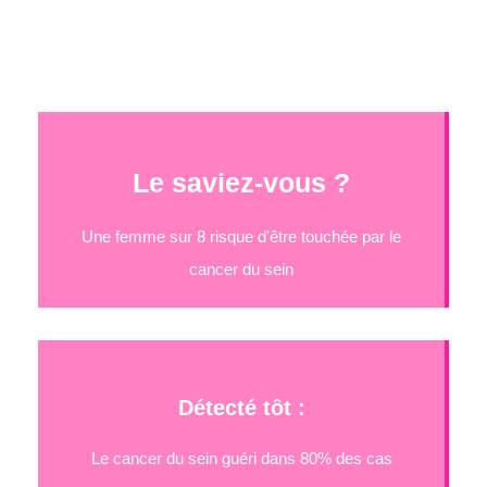
Le saviez-vous ?
Une femme sur 8 risque d'être touchée par le
cancer du sein
Détecté tôt :
Le cancer du sein guéri dans 80% des cas