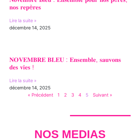
𝐧𝐨𝐬 𝐫𝐞𝐩è𝐫𝐞𝐬
Lire la suite »
décembre 14, 2025
𝐍𝐎𝐕𝐄𝐌𝐁𝐑𝐄 𝐁𝐋𝐄𝐔 : 𝐄𝐧𝐬𝐞𝐦𝐛𝐥𝐞, 𝐬𝐚𝐮𝐯𝐨𝐧𝐬
𝐝𝐞𝐬 𝐯𝐢𝐞𝐬 !
Lire la suite »
décembre 14, 2025
« Précédent
1
2
3
4
5
Suivant »
NOS MEDIAS