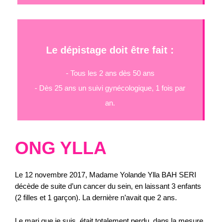
Le dépistage doit être fait :
- Tous les 2 ans dès 50 ans
- Dès 25 ans un suivi gynécologique, 1 fois par
an.
ONG YLLA
Le 12 novembre 2017, Madame Yolande Ylla BAH SERI
décède de suite d’un cancer du sein, en laissant 3 enfants
(2 filles et 1 garçon). La dernière n’avait que 2 ans.
Le mari que je suis, était totalement perdu, dans la mesure