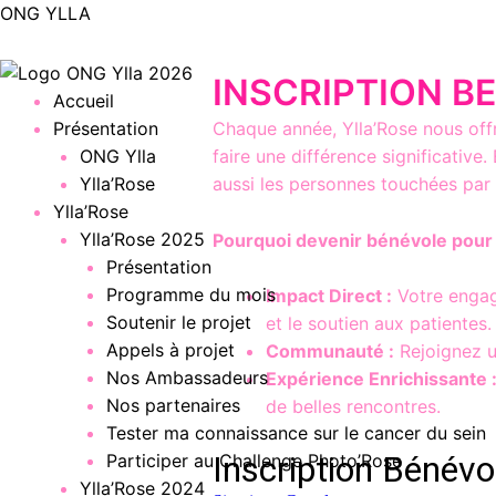
Aller
ONG YLLA
au
contenu
INSCRIPTION B
Menu
Accueil
Chaque année, Ylla’Rose nous offr
Présentation
faire une différence significativ
ONG Ylla
aussi les personnes touchées par 
Ylla’Rose
Ylla’Rose
Ylla’Rose 2025
Pourquoi devenir bénévole pour 
Présentation
Programme du mois
Impact Direct :
Votre engage
Soutenir le projet
et le soutien aux patientes.
Appels à projet
Communauté :
Rejoignez u
Nos Ambassadeurs
Expérience Enrichissante 
Nos partenaires
de belles rencontres.
Tester ma connaissance sur le cancer du sein
Participer au Challenge Photo’Rose
Ylla’Rose 2024