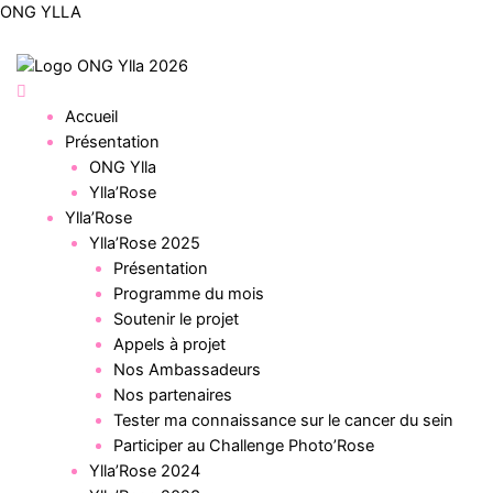
Aller
ONG YLLA
au
contenu
Menu
Accueil
Présentation
ONG Ylla
Ylla’Rose
Ylla’Rose
Ylla’Rose 2025
Présentation
Programme du mois
Soutenir le projet
Appels à projet
Nos Ambassadeurs
Nos partenaires
Tester ma connaissance sur le cancer du sein
Participer au Challenge Photo’Rose
Ylla’Rose 2024