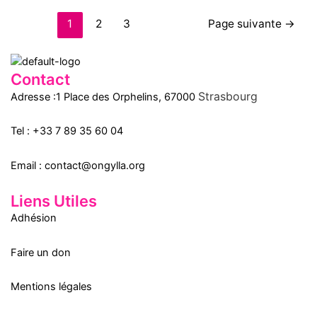
Navigation
1
2
3
Page suivante
→
des
articles
Contact
Strasbourg
Adresse :1 Place des Orphelins, 67000
Tel :
+33 7 89 35
60
04
Email :
contact@ongylla.org
Liens Utiles
Adhésion
Faire un don
Mentions légales