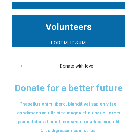
Volunteers
LOREM IPSUM
Donate with love
Donate for a better future
Phasellus enim libero, blandit vel sapien vitae,
condimentum ultricies magna et quisque Lorem
ipsum dolor sit amet, consectetur adipiscing elit.
Cras dignissim sem ut ips.​