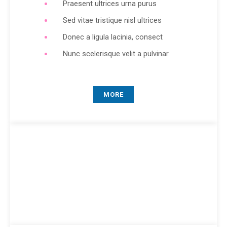
Praesent ultrices urna purus
Sed vitae tristique nisl ultrices
Donec a ligula lacinia, consect
Nunc scelerisque velit a pulvinar.
MORE
Single Cause
$ 79.99
ONE TIME