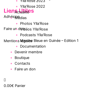
Ylla’Rose 2023
Ylla’Rose 2022
Liens Utiles
Actualité
Adhésion
Médias
Photos Ylla’Rose
Faire un don
Vidéos Ylla’Rose
Podcasts Ylla’Rose
Marche Bleue en Guinée – Edition 1
Mentions légales
Documentation
Devenir membre
Boutique
Contacts
Faire un don
0.00
€
Panier