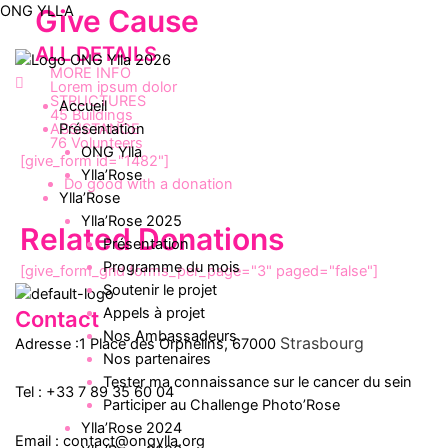
Aller
ONG YLLA
Give Cause
au
ALL DETAILS
contenu
MORE INFO
Menu
Lorem ipsum dolor
STRUCTURES
Accueil
45 Buildings
Présentation
ASSISTANCE
76 Volunteers
ONG Ylla
[give_form id="1482"]
Ylla’Rose
Do good with a donation
Ylla’Rose
Ylla’Rose 2025
Related Donations
Présentation
Programme du mois
[give_form_grid forms_per_page="3" paged="false"]
Soutenir le projet
Appels à projet
Contact
Nos Ambassadeurs
Strasbourg
Adresse :1 Place des Orphelins, 67000
Nos partenaires
Tester ma connaissance sur le cancer du sein
Tel :
+33 7 89 35
60
04
Participer au Challenge Photo’Rose
Ylla’Rose 2024
Email :
contact@ongylla.org