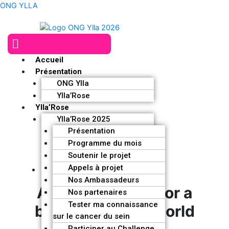
Aller
ONG YLLA
au
contenu
Menu
Faq
Accueil
Présentation
ONG Ylla
Ylla’Rose
Ylla’Rose
Ylla’Rose 2025
Présentation
Programme du mois
Soutenir le projet
Appels à projet
Each drop creates the sea
Nos Ambassadeurs
A concrete help for a
Nos partenaires
Tester ma connaissance
better and kind world
sur le cancer du sein
Participer au Challenge