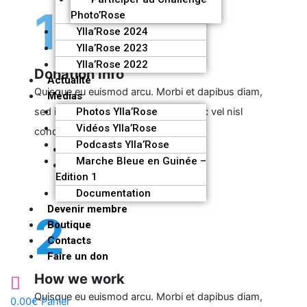
1
Photo’Rose
Ylla’Rose 2024
Ylla’Rose 2023
Ylla’Rose 2022
Donation Info
Actualité
Quisque eu euismod arcu. Morbi et dapibus diam,
Médias
sed interdum velit. Proin tempor nunc vel nisl
Photos Ylla’Rose
Vidéos Ylla’Rose
condimentum.
Podcasts Ylla’Rose
In sit amet augue non dui
Marche Bleue en Guinée –
Proin quis elit lacinia arcu
Edition 1
Documentation
Devenir membre
2
Boutique
Contacts
Faire un don
How we work
Quisque eu euismod arcu. Morbi et dapibus diam,
0.00
€
Panier